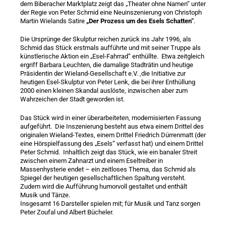
dem Biberacher Marktplatz zeigt das „Theater ohne Namen“ unter
der Regie von Peter Schmid eine Neuinszenierung von Christoph
Martin Wielands Satire
„Der Prozess um des Esels Schatten“
.
Die Ursprünge der Skulptur reichen zurück ins Jahr 1996, als
Schmid das Stück erstmals aufführte und mit seiner Truppe als
künstlerische Aktion ein „Esel-Fahrrad“ enthüllte. Etwa zeitgleich
ergriff Barbara Leuchten, die damalige Stadträtin und heutige
Präsidentin der Wieland-Gesellschaft e.V. ,die Initiative zur
heutigen Esel-Skulptur von Peter Lenk, die bei ihrer Enthüllung
2000 einen kleinen Skandal auslöste, inzwischen aber zum
Wahrzeichen der Stadt geworden ist.
Das Stück wird in einer überarbeiteten, modernisierten Fassung
aufgeführt. ​ Die Inszenierung besteht aus etwa einem Drittel des
originalen Wieland-Textes, einem Drittel Friedrich Dürrenmatt (der
eine Hörspielfassung des „Esels“ verfasst hat) und einem Drittel
Peter Schmid. ​ Inhaltlich zeigt das Stück, wie ein banaler Streit
zwischen einem Zahnarzt und einem Eseltreiber in
Massenhysterie endet – ein zeitloses Thema, das Schmid als
Spiegel der heutigen gesellschaftlichen Spaltung versteht. ​
Zudem wird die Aufführung humorvoll gestaltet und enthält
Musik und Tänze. ​
Insgesamt 16 Darsteller spielen mit; für Musik und Tanz sorgen
Peter Zoufal und Albert Bücheler.